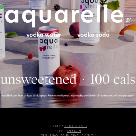
AGENCE :
SID LEE AGENCY
CLIENT :
MOLSON
RÉALISÉ PAR :
SOLEIL DENAULT (L'ÉLOI)