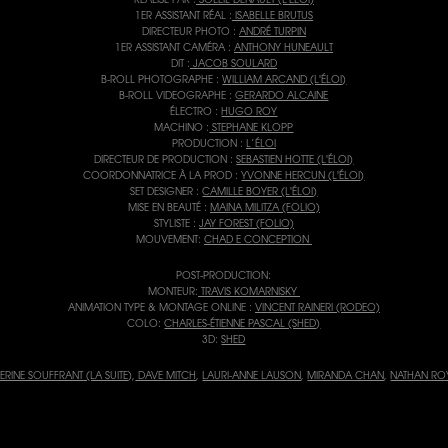
1ER ASSISTANT RÉAL :
ISABELLE BRUTUS
DIRECTEUR PHOTO :
ANDRÉ TURPIN
1ER ASSISTANT CAMÉRA :
ANTHONY HUNEAULT
DIT :
JACOB SOULARD
B-ROLL PHOTOGRAPHE :
WILLIAM ARCAND (L'ÉLOI)
B-ROLL VIDEOGRAPHE :
GERARDO ALCAINE
ÉLECTRO :
HUGO ROY
MACHINO :
STEPHANE KLOPP
PRODUCTION :
L’ÉLOI
DIRECTEUR DE PRODUCTION :
SEBASTIEN HOTTE (L'ÉLOI)
COORDONNATRICE À LA PROD :
YVONNE HERCUN (L'ÉLOI)
SET DESIGNER :
CAMILLE BOYER (L'ÉLOI)
MISE EN BEAUTÉ :
MAINA MILITZA (FOLIO)
STYLISTE :
JAY FOREST (FOLIO)
MOUVEMENT:
CHAD E CONCEPTION
POST-PRODUCTION:
MONTEUR:
TRAVIS KOMARNISKY
ANIMATION TYPE & MONTAGE ONLINE :
VINCENT RAINERI (RODEO)
COLO:
CHARLES-ÉTIENNE PASCAL (SHED)
3D:
SHED
ERINE SOUFFRANT (LA SUITE)
,
DAVE MITCH
,
LAURI-ANNE LAUSON
,
MIRANDA CHAN
,
NATHAN RO